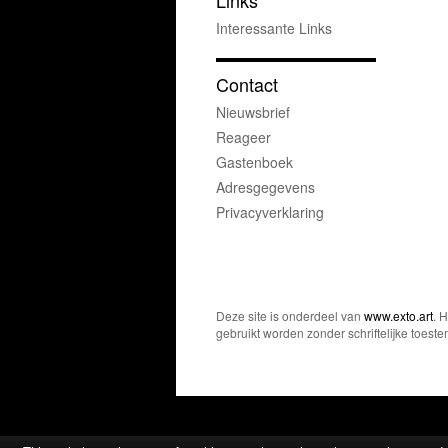
Links
Interessante Links
Contact
Nieuwsbrief
Reageer
Gastenboek
Adresgegevens
Privacyverklaring
Deze site is onderdeel van
www.exto.art
. 
gebruikt worden zonder schriftelijke toest