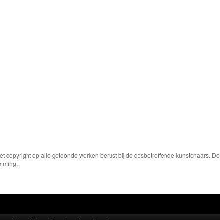
Het copyright op alle getoonde werken berust bij de desbetreffende kunstenaars. 
emming.