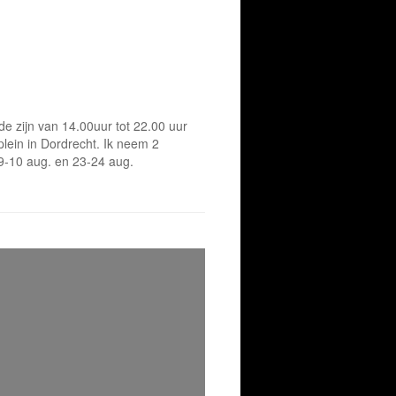
e zijn van 14.00uur tot 22.00 uur
lein in Dordrecht. Ik neem 2
9-10 aug. en 23-24 aug.