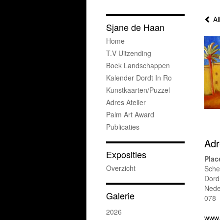
Al
Sjane de Haan
Home
T.v Uitzending
Boek Landschappen
Kalender Dordt In Ro
Kunstkaarten/puzzel
Adres Atelier
Palm Art Award
Publicaties
Adr
Exposities
Plac
Overzicht
Schef
Dord
Nede
Galerie
078
2026
www.