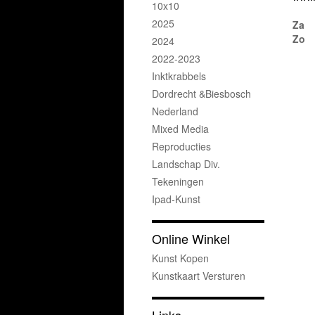
10x10
2025
Za
Zo
2024
2022-2023
Inktkrabbels
Dordrecht &Biesbosch
Nederland
Mixed Media
Reproducties
Landschap Div.
Tekeningen
Ipad-Kunst
Online Winkel
Kunst Kopen
Kunstkaart Versturen