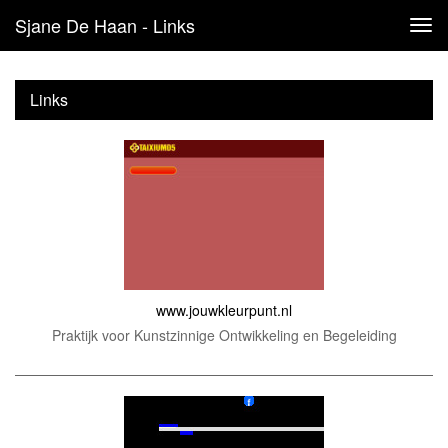
Sjane De Haan - Links
Tog
navi
Links
www.jouwkleurpunt.nl
Praktijk voor Kunstzinnige Ontwikkeling en Begeleiding