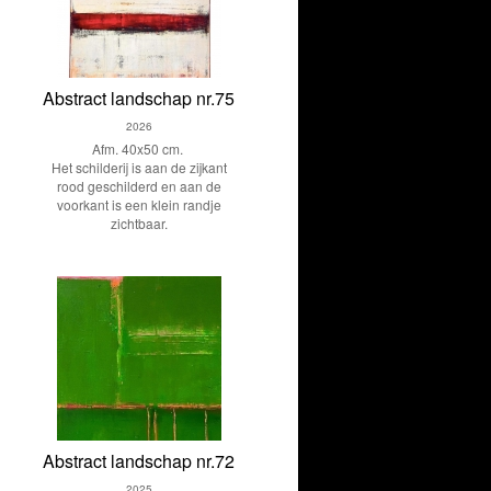
Abstract landschap nr.75
2026
Afm. 40x50 cm.
Het schilderij is aan de zijkant
rood geschilderd en aan de
voorkant is een klein randje
zichtbaar.
Abstract landschap nr.72
2025