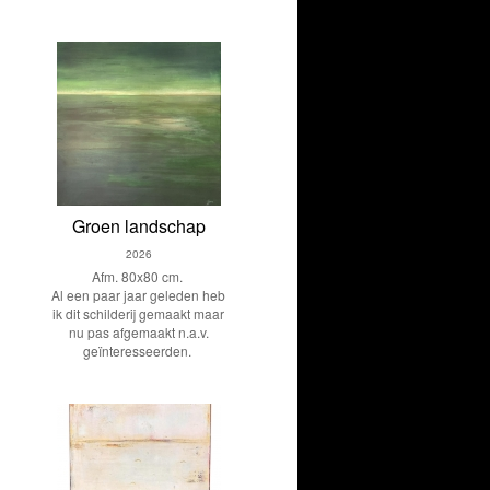
Groen landschap
2026
Afm. 80x80 cm.
Al een paar jaar geleden heb
ik dit schilderij gemaakt maar
nu pas afgemaakt n.a.v.
geïnteresseerden.