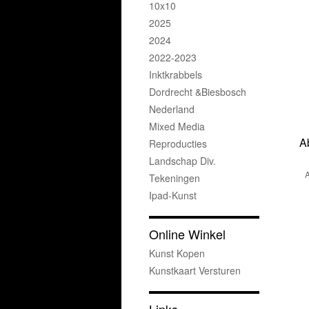
10x10
2025
2024
2022-2023
Inktkrabbels
Dordrecht &Biesbosch
Nederland
Mixed Media
A
Reproducties
Landschap Div.
Tekeningen
Ipad-Kunst
Online Winkel
Kunst Kopen
Kunstkaart Versturen