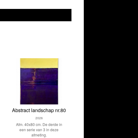
Abstract landschap nr.80
2026
Afm. 40x80 cm. De derde in
een serie van 3 in deze
afmeting.