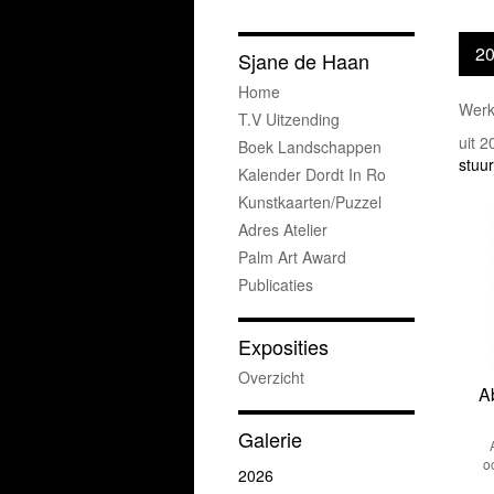
2
Sjane de Haan
Home
Werk
T.v Uitzending
uit 
Boek Landschappen
stuur
Kalender Dordt In Ro
Kunstkaarten/puzzel
Adres Atelier
Palm Art Award
Publicaties
Exposities
Overzicht
A
Galerie
o
2026