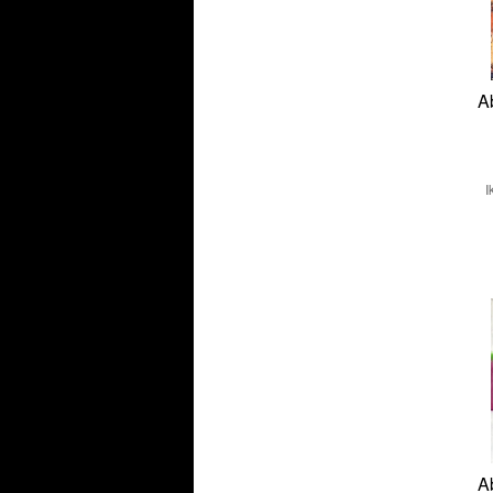
A
I
A