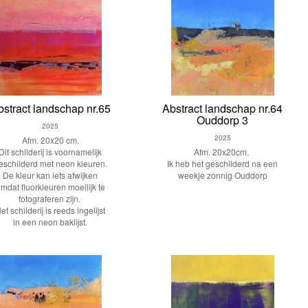
bstract landschap nr.65
Abstract landschap nr.64
Ouddorp 3
2025
2025
Afm. 20x20 cm.
Dit schilderij is voornamelijk
Afm. 20x20cm.
eschilderd met neon kleuren.
Ik heb het geschilderd na een
De kleur kan iets afwijken
weekje zonnig Ouddorp
mdat fluorkleuren moeilijk te
fotograferen zijn.
et schilderij is reeds ingelijst
in een neon baklijst.