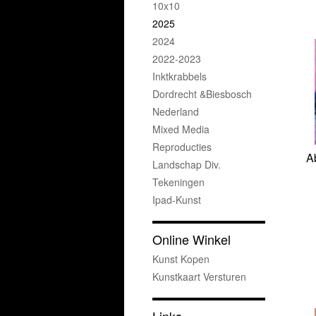
10x10
2025
2024
2022-2023
Inktkrabbels
Dordrecht &Biesbosch
Nederland
Mixed Media
Reproducties
A
Landschap Div.
Tekeningen
Ipad-Kunst
Online Winkel
Kunst Kopen
Kunstkaart Versturen