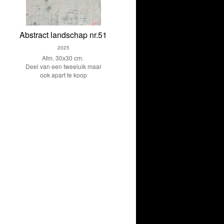
Abstract landschap nr.51
2025
Afm. 30x30 cm.
Deel van een tweeluik maar
ook apart te koop