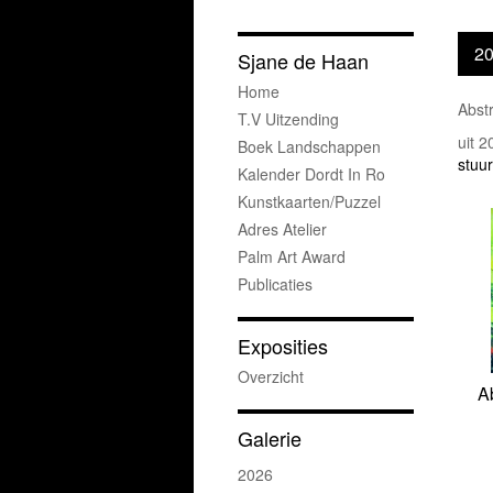
2
Sjane de Haan
Home
Abst
T.v Uitzending
uit 
Boek Landschappen
stuur
Kalender Dordt In Ro
Kunstkaarten/puzzel
Adres Atelier
Palm Art Award
Publicaties
Exposities
Overzicht
A
Galerie
2026