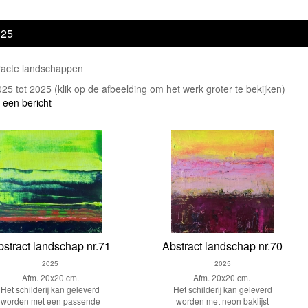
025
racte landschappen
2025 tot 2025
(klik op de afbeelding om het werk groter te bekijken)
 een bericht
bstract landschap nr.71
Abstract landschap nr.70
2025
2025
Afm. 20x20 cm.
Afm. 20x20 cm.
Het schilderij kan geleverd
Het schilderij kan geleverd
worden met een passende
worden met neon baklijst