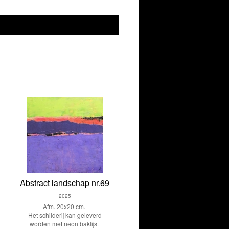
Abstract landschap nr.69
2025
Afm. 20x20 cm.
Het schilderij kan geleverd
worden met neon baklijst