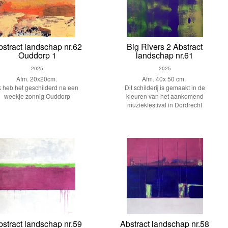
bstract landschap nr.62
Big Rivers 2 Abstract
Ouddorp 1
landschap nr.61
2025
2025
Afm. 20x20cm.
Afm. 40x 50 cm.
k heb het geschilderd na een
Dit schilderij is gemaakt in de
weekje zonnig Ouddorp
kleuren van het aankomend
muziekfestival in Dordrecht
bstract landschap nr.59
Abstract landschap nr.58