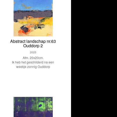
Abstract landschap nr.63
Ouddorp 2
2025
Afm. 20x20cm.
Ik heb het geschilderd na een
weekje zonnig Ouddorp