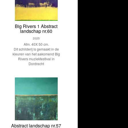
Big Rivers 1 Abstract
landschap nr.60
2025
Afm. 40X 50 cm.
Dit schilderij is gemaakt in de
kleuren van het aakomend Big
Rivers muziekfestival in
Dordrecht
Abstract landschap nr.57