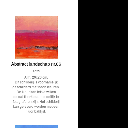
Abstract landschap nr.66
2025
Afm. 20x20 cm.
Dit schilderij is voornamelijk
geschilderd met neon kleuren.
De kleur kan iets afwijken
omdat fluorkleuren moeilijk te
fotograferen zijn. Het schilderij
kan geleverd worden met een
fluor baklijst.