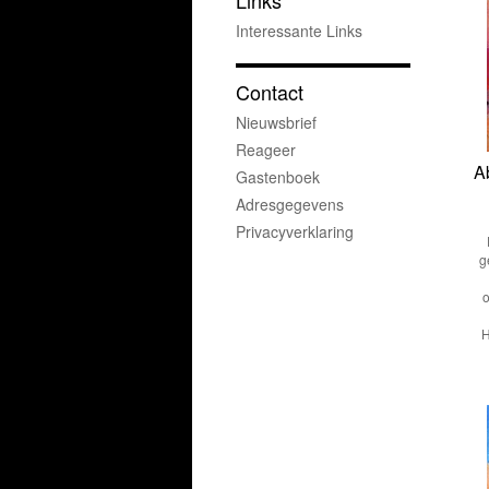
Links
Interessante Links
Contact
Nieuwsbrief
Reageer
A
Gastenboek
Adresgegevens
Privacyverklaring
g
o
H