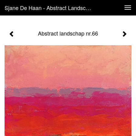
Sjane De Haan - Abstract Landschap Nr.66
Tog
navi
Abstract landschap nr.66