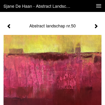
Sjane De Haan - Abstract Landschap Nr.50
Tog
navi
Abstract landschap nr.50