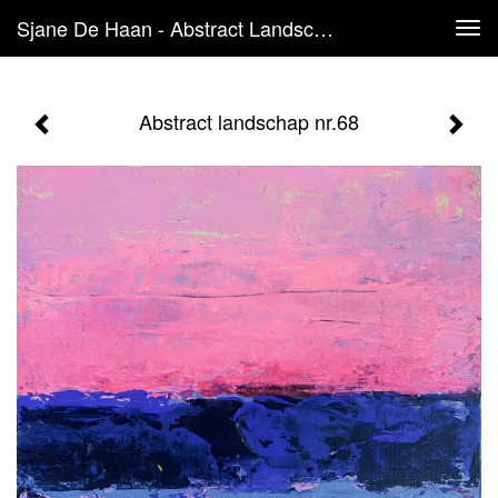
Sjane De Haan - Abstract Landschap Nr.68
Tog
navi
Abstract landschap nr.68