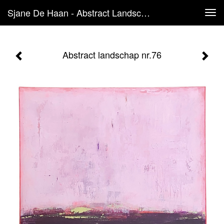
Sjane De Haan - Abstract Landschap Nr.76
Tog
navi
Abstract landschap nr.76