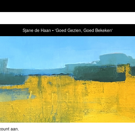
Sjane de Haan
'Goed Gezien, Goed Bekeken'
count aan
.