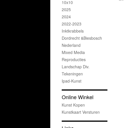
10x10
2025
2024
2022-2023
Inktkrabbels
Dordrecht &Biesbosch
Nederland
Mixed Media
Reproducties
Landschap Div.
Tekeningen
Ipad-Kunst
Online Winkel
Kunst Kopen
Kunstkaart Versturen