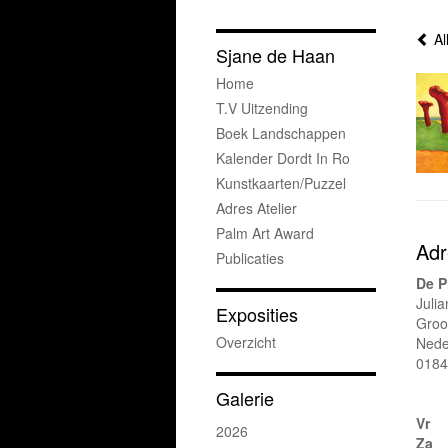
Al
Sjane de Haan
Home
T.v Uitzending
Boek Landschappen
Kalender Dordt In Ro
Kunstkaarten/puzzel
Adres Atelier
Palm Art Award
Adr
Publicaties
De P
Julia
Exposities
Groo
Overzicht
Nede
0184
Galerie
Vr
2026
Za