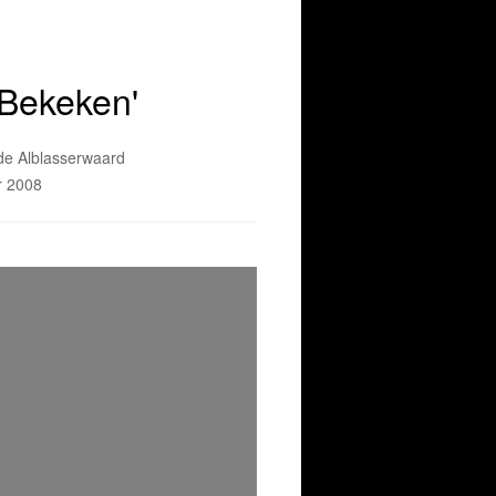
Bekeken'
de Alblasserwaard
r 2008