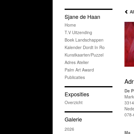
Al
Sjane de Haan
Home
T.v Uitzending
Boek Landschappen
Kalender Dordt In Ro
Kunstkaarten/puzzel
Adres Atelier
Palm Art Award
Publicaties
Adr
De P
Exposities
Mark
Overzicht
3314
Nede
078-
Galerie
2026
Ma