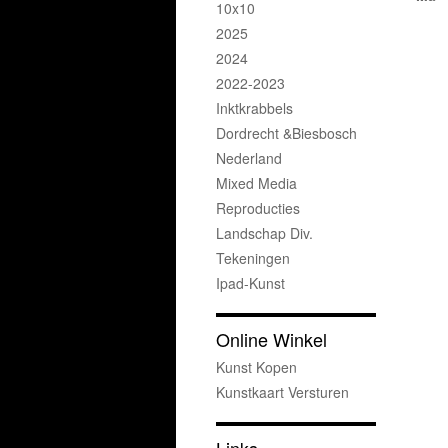
10x10
2025
2024
2022-2023
Inktkrabbels
Dordrecht &Biesbosch
Nederland
Mixed Media
Reproducties
Landschap Div.
Tekeningen
Ipad-Kunst
Online Winkel
Kunst Kopen
Kunstkaart Versturen