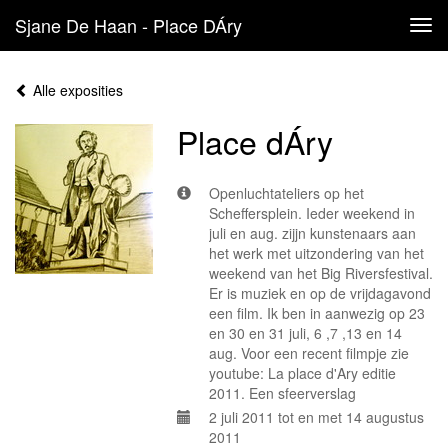
Sjane De Haan - Place DÁry
Tog
navi
Alle exposities
Place dÁry
Openluchtateliers op het
Scheffersplein. Ieder weekend in
juli en aug. zijjn kunstenaars aan
het werk met uitzondering van het
weekend van het Big Riversfestival.
Er is muziek en op de vrijdagavond
een film. Ik ben in aanwezig op 23
en 30 en 31 juli, 6 ,7 ,13 en 14
aug. Voor een recent filmpje zie
youtube: La place d'Ary editie
2011. Een sfeerverslag
2 juli 2011 tot en met 14 augustus
2011