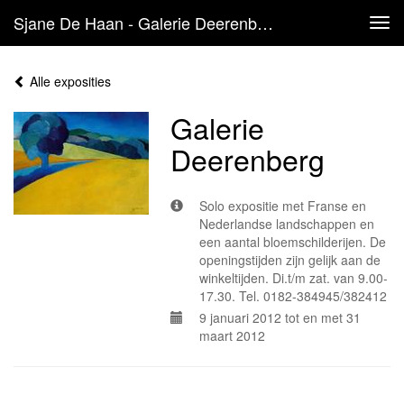
Sjane De Haan - Galerie Deerenberg
Tog
navi
Alle exposities
Galerie
Deerenberg
Solo expositie met Franse en
Nederlandse landschappen en
een aantal bloemschilderijen. De
openingstijden zijn gelijk aan de
winkeltijden. Di.t/m zat. van 9.00-
17.30. Tel. 0182-384945/382412
9 januari 2012 tot en met 31
maart 2012