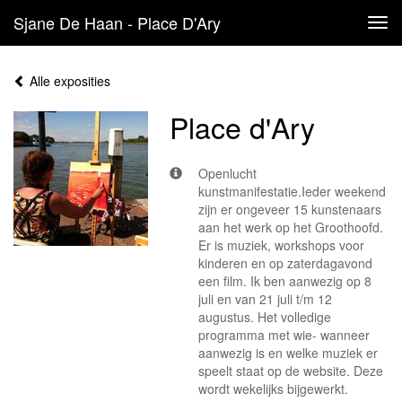
Sjane De Haan - Place D'Ary
Tog
navi
Alle exposities
Place d'Ary
Openlucht
kunstmanifestatie.Ieder weekend
zijn er ongeveer 15 kunstenaars
aan het werk op het Groothoofd.
Er is muziek, workshops voor
kinderen en op zaterdagavond
een film. Ik ben aanwezig op 8
juli en van 21 juli t/m 12
augustus. Het volledige
programma met wie- wanneer
aanwezig is en welke muziek er
speelt staat op de website. Deze
wordt wekelijks bijgewerkt.