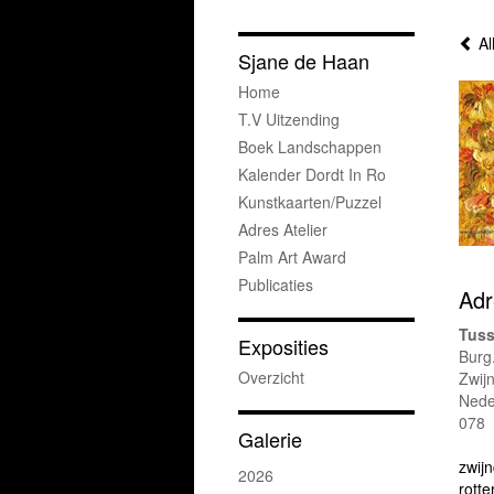
Al
Sjane de Haan
Home
T.v Uitzending
Boek Landschappen
Kalender Dordt In Ro
Kunstkaarten/puzzel
Adres Atelier
Palm Art Award
Publicaties
Adr
Tuss
Exposities
Burg
Overzicht
Zwij
Nede
078
Galerie
zwij
2026
rott