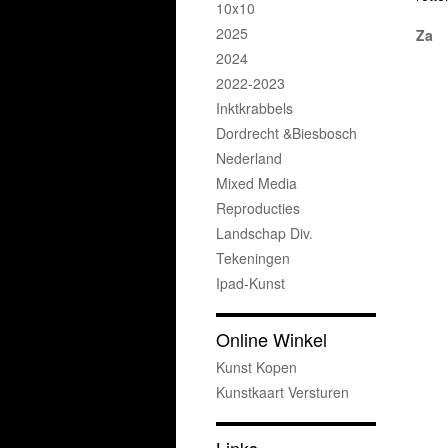
10x10
2025
Za
2024
2022-2023
Inktkrabbels
Dordrecht &Biesbosch
Nederland
Mixed Media
Reproducties
Landschap Div.
Tekeningen
Ipad-Kunst
Online Winkel
Kunst Kopen
Kunstkaart Versturen