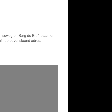
damseweg en Burg de Bruïnelaan en
 tuin op bovenstaand adres.