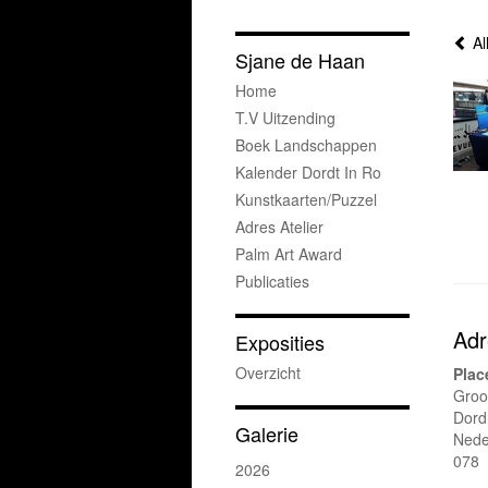
Al
Sjane de Haan
Home
T.v Uitzending
Boek Landschappen
Kalender Dordt In Ro
Kunstkaarten/puzzel
Adres Atelier
Palm Art Award
Publicaties
Adr
Exposities
Overzicht
Plac
Groo
Dord
Galerie
Nede
078
2026