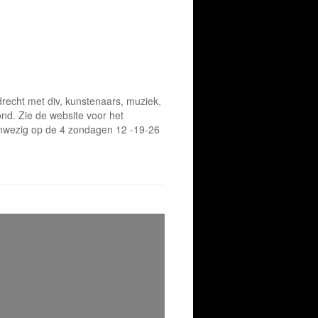
echt met div, kunstenaars, muziek,
nd. Zie de website voor het
anwezig op de 4 zondagen 12 -19-26