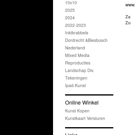
10x10
www.
2025
Za
2024
Zo
2022-2023
Inktkrabbels
Dordrecht &Biesbosch
Nederland
Mixed Media
Reproducties
Landschap Div.
Tekeningen
Ipad-Kunst
Online Winkel
Kunst Kopen
Kunstkaart Versturen