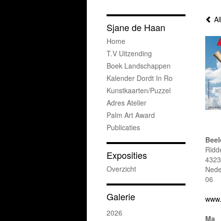
Al
Sjane de Haan
Home
T.v Uitzending
Boek Landschappen
Kalender Dordt In Ro
Kunstkaarten/puzzel
Adres Atelier
Palm Art Award
Publicaties
Beel
Ridd
Exposities
4323
Overzicht
Nede
06
Galerie
www.
2026
Ma