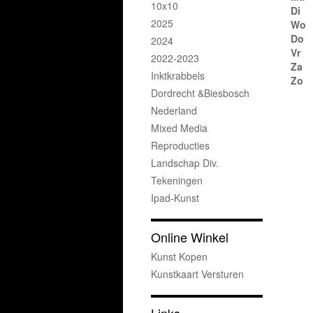
10x10
Di
2025
Wo
Do
2024
Vr
2022-2023
Za
Inktkrabbels
Zo
Dordrecht &Biesbosch
Nederland
Mixed Media
Reproducties
Landschap Div.
Tekeningen
Ipad-Kunst
Online Winkel
Kunst Kopen
Kunstkaart Versturen