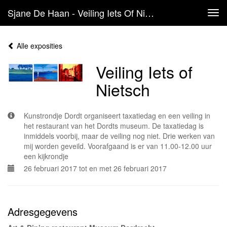
Sjane De Haan - Veiling Iets Of Nietsch
Tog
navi
Alle exposities
Veiling Iets of
Nietsch
Kunstrondje Dordt organiseert taxatiedag en een veiling in
het restaurant van het Dordts museum. De taxatiedag is
inmiddels voorbij, maar de veiling nog niet. Drie werken van
mij worden geveild. Voorafgaand is er van 11.00-12.00 uur
een kijkrondje
26 februari 2017 tot en met 26 februari 2017
Adresgegevens