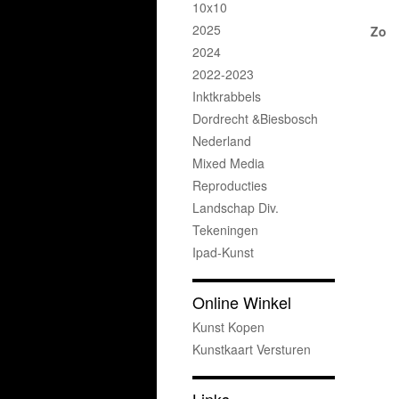
10x10
2025
Zo
2024
2022-2023
Inktkrabbels
Dordrecht &Biesbosch
Nederland
Mixed Media
Reproducties
Landschap Div.
Tekeningen
Ipad-Kunst
Online Winkel
Kunst Kopen
Kunstkaart Versturen