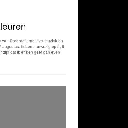
leuren
e van Dordrecht met live-muziek en
27 augustus. Ik ben aanwezig op 2, 9,
er zijn dat ik er ben geef dan even