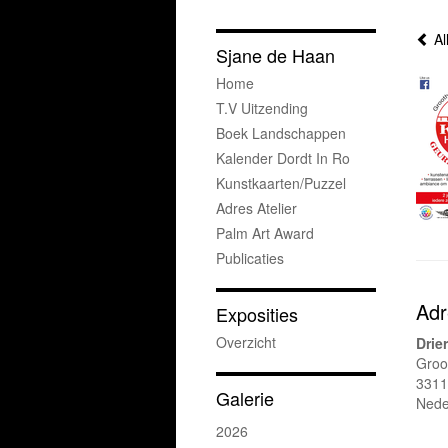
Al
Sjane de Haan
Home
T.v Uitzending
Boek Landschappen
Kalender Dordt In Ro
Kunstkaarten/puzzel
Adres Atelier
Palm Art Award
Publicaties
Adr
Exposities
Overzicht
Drie
Groo
3311
Galerie
Nede
2026