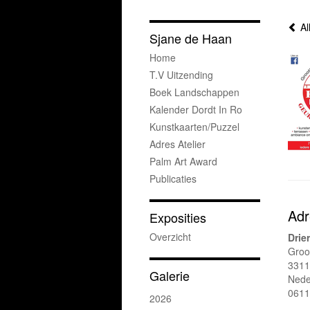
Al
Sjane de Haan
Home
T.v Uitzending
Boek Landschappen
Kalender Dordt In Ro
Kunstkaarten/puzzel
Adres Atelier
Palm Art Award
Publicaties
Adr
Exposities
Overzicht
Drie
Groo
3311
Galerie
Nede
0611
2026