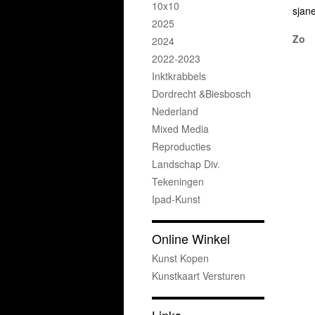
10x10
sjan
2025
Zo
2024
2022-2023
Inktkrabbels
Dordrecht &Biesbosch
Nederland
Mixed Media
Reproducties
Landschap Div.
Tekeningen
Ipad-Kunst
Online Winkel
Kunst Kopen
Kunstkaart Versturen