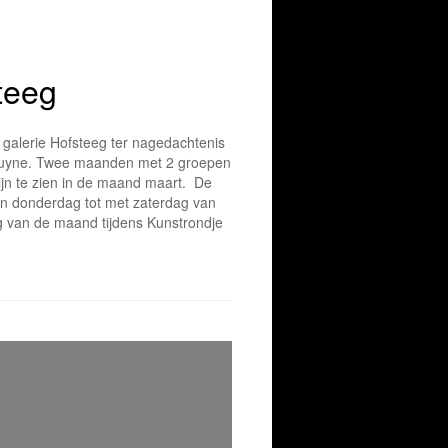
teeg
galerie Hofsteeg ter nagedachtenis
Bruyne. Twee maanden met 2 groepen
ijn te zien in de maand maart. De
van donderdag tot met zaterdag van
g van de maand tijdens Kunstrondje