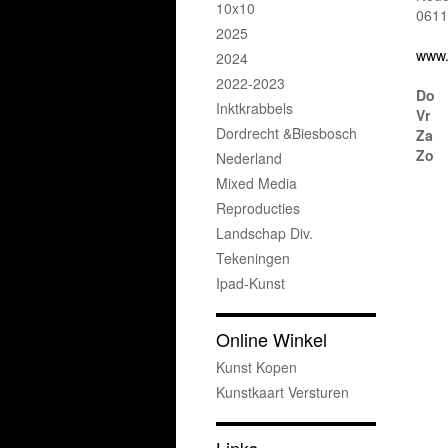
10x10
0611
2025
www.
2024
2022-2023
Do
Inktkrabbels
Vr
Dordrecht &Biesbosch
Za
Zo
Nederland
Mixed Media
Reproducties
Landschap Div.
Tekeningen
Ipad-Kunst
Online Winkel
Kunst Kopen
Kunstkaart Versturen