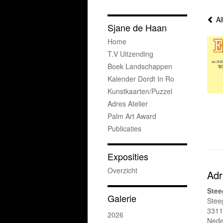
Al
Sjane de Haan
Home
T.v Uitzending
Boek Landschappen
Kalender Dordt In Ro
Kunstkaarten/puzzel
Adres Atelier
Palm Art Award
Publicaties
Exposities
Overzicht
Adr
Stee
Galerie
Stee
3311
2026
Nede