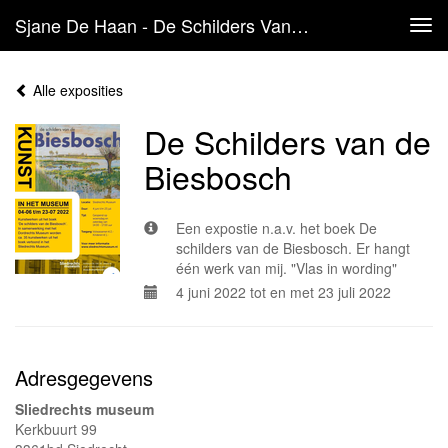
Sjane De Haan - De Schilders Van De Biesbosch
Tog
navi
Alle exposities
De Schilders van de
Biesbosch
Een expostie n.a.v. het boek De
schilders van de Biesbosch. Er hangt
één werk van mij. "Vlas in wording"
4 juni 2022 tot en met 23 juli 2022
Adresgegevens
Sliedrechts museum
Kerkbuurt 99