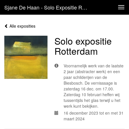
Sjane De Haan - Solo Expositie Rotterdam
Tog
navi
Alle exposities
Solo expositie
Rotterdam
Voornamelijk werk van de laatste
2 jaar (abstracter werk) en een
paar schilderijen van de
Biesbosch. De vernisssage is
zaterdag 16 dec. om 17.00.
Zaterdag 10 februari heffen wij
tussentijds het glas terwijl u het
werk kunt bekijken.
16 december 2023 tot en met 31
maart 2024