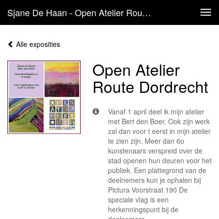
Sjane De Haan - Open Atelier Route Dordrecht
Tog
navi
Alle exposities
Open Atelier
Route Dordrecht
Vanaf 1 april deel ik mijn atelier
met Bert den Boer. Ook zijn werk
zal dan voor t eerst in mijn atelier
te zien zijn. Meer dan 6o
kunstenaars verspreid over de
stad openen hun deuren voor het
publiek. Een plattegrond van de
deelnemers kun je ophalen bij
Pictura Voorstraat 190 De
speciale vlag is een
herkenningspunt bij de