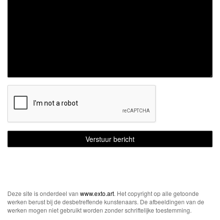
Deze site is onderdeel van
www.exto.art
. Het copyright op alle getoonde
werken berust bij de desbetreffende kunstenaars. De afbeeldingen van de
werken mogen niet gebruikt worden zonder schriftelijke toestemming.