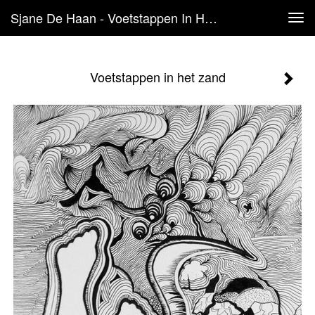
Sjane De Haan - Voetstappen In Het Zand
Tog
navi
Voetstappen in het zand