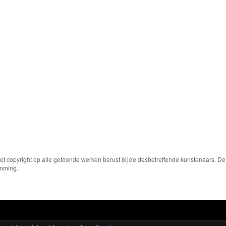
Het copyright op alle getoonde werken berust bij de desbetreffende kunstenaars. 
emming.