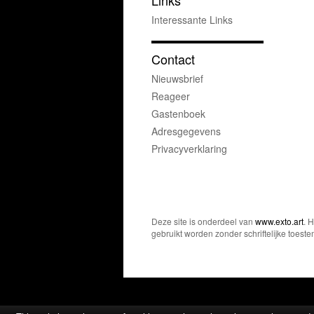
Links
Interessante Links
Contact
Nieuwsbrief
Reageer
Gastenboek
Adresgegevens
Privacyverklaring
Deze site is onderdeel van
www.exto.art
. 
gebruikt worden zonder schriftelijke toest