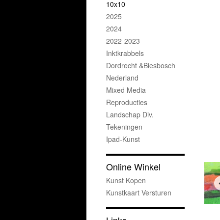
10x10
2025
2024
2022-2023
Inktkrabbels
Dordrecht &Biesbosch
Nederland
Mixed Media
Reproducties
Landschap Div.
Tekeningen
Ipad-Kunst
Online Winkel
Kunst Kopen
Kunstkaart Versturen