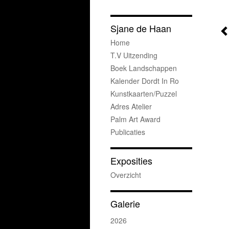
Sjane de Haan
Home
T.v Uitzending
Boek Landschappen
Kalender Dordt In Ro
Kunstkaarten/puzzel
Adres Atelier
Palm Art Award
Publicaties
Exposities
Overzicht
Galerie
2026