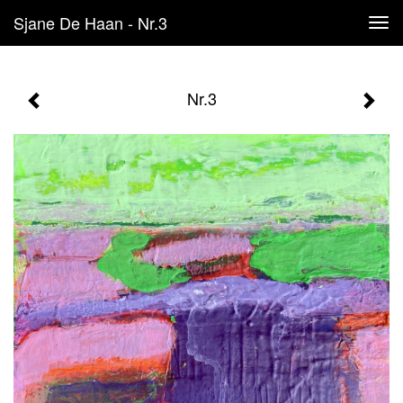
Sjane De Haan - Nr.3
Tog
navi
Nr.3