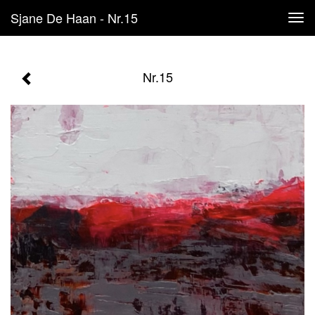
Sjane De Haan - Nr.15
Tog
navi
Nr.15