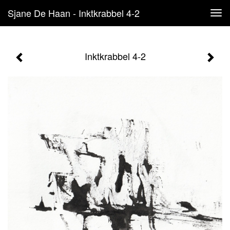
Sjane De Haan - Inktkrabbel 4-2
Tog
navi
Inktkrabbel 4-2