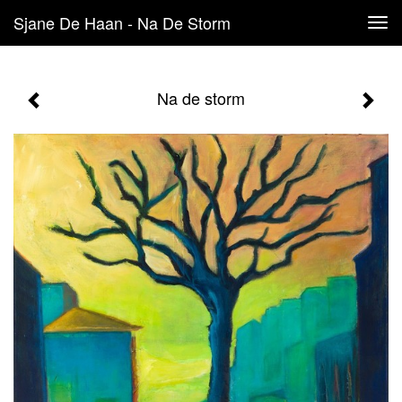
Sjane De Haan - Na De Storm
Tog
navi
Na de storm