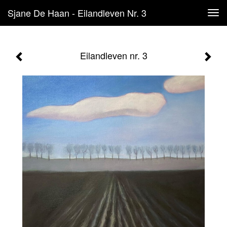
Sjane De Haan - Eilandleven Nr. 3
Tog
navi
Eilandleven nr. 3