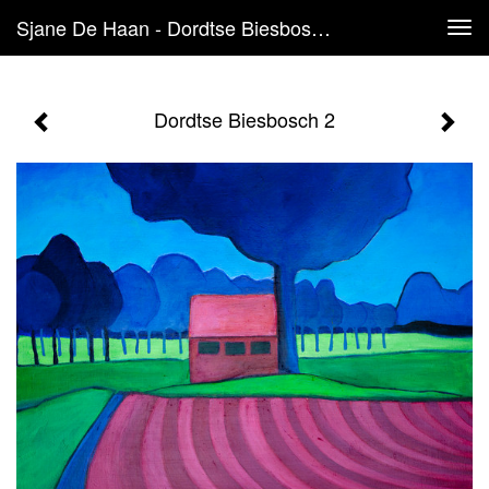
Sjane De Haan - Dordtse Biesbosch 2
Tog
navi
Dordtse Biesbosch 2