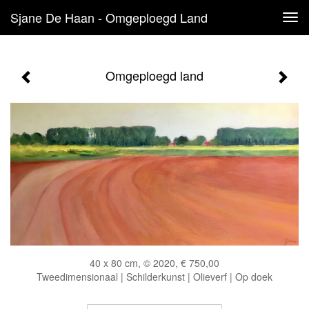
Sjane De Haan - Omgeploegd Land
Tog
navi
Omgeploegd land
40 x 80 cm, © 2020, € 750,00
Tweedimensionaal | Schilderkunst | Olieverf | Op doek