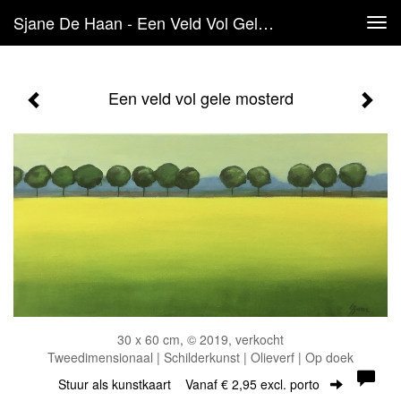
Sjane De Haan - Een Veld Vol Gele Mosterd
Tog
navi
Een veld vol gele mosterd
30 x 60 cm, © 2019, verkocht
Tweedimensionaal | Schilderkunst | Olieverf | Op doek
Stuur als kunstkaart
Vanaf € 2,95 excl. porto