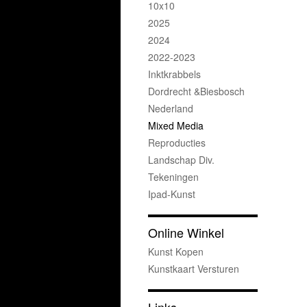
10x10
2025
2024
2022-2023
Inktkrabbels
Dordrecht &Biesbosch
Nederland
Mixed Media
Reproducties
Landschap Div.
Tekeningen
Ipad-Kunst
Online Winkel
Kunst Kopen
Kunstkaart Versturen