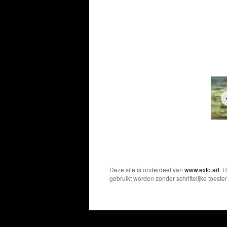
Deze site is onderdeel van
www.exto.art
. 
gebruikt worden zonder schriftelijke toest