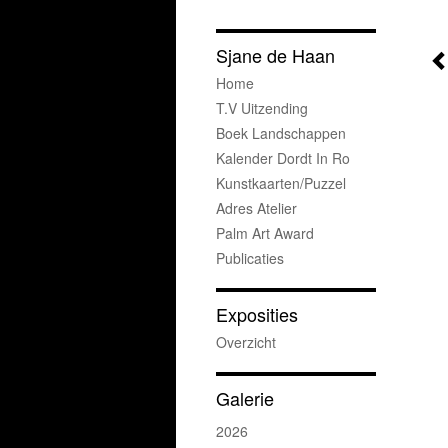
Sjane de Haan
Home
T.v Uitzending
Boek Landschappen
Kalender Dordt In Ro
Kunstkaarten/puzzel
Adres Atelier
Palm Art Award
Publicaties
Exposities
Overzicht
Galerie
2026