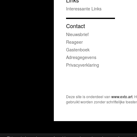
Links
Interessante Links
Contact
Nieuwsbrief
Reageer
Gastenboek
Adresgegevens
Privacyverklaring
Deze site is onderdeel van
www.exto.art
. 
gebruikt worden zonder schriftelijke toest