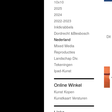
10x10
2025
2024
2022-2023
Inktkrabbels
Dordrecht &Biesbosch
Dit
Nederland
Mixed Media
Reproducties
Landschap Div.
Tekeningen
Ipad-Kunst
Online Winkel
Kunst Kopen
Kunstkaart Versturen