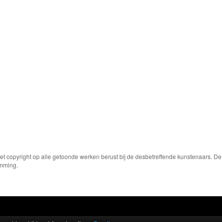
Het copyright op alle getoonde werken berust bij de desbetreffende kunstenaars. 
emming.