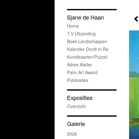
Sjane de Haan
Home
T.v Uitzending
Boek Landschappen
Kalender Dordt In Ro
Kunstkaarten/puzzel
Adres Atelier
Palm Art Award
Publicaties
Exposities
Overzicht
Galerie
2026