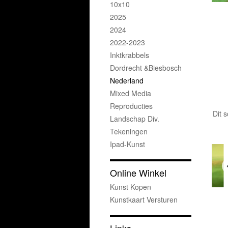
10x10
2025
2024
2022-2023
Inktkrabbels
Dordrecht &Biesbosch
Nederland
Mixed Media
Reproducties
Dit 
Landschap Div.
Tekeningen
Ipad-Kunst
Online Winkel
Kunst Kopen
Kunstkaart Versturen