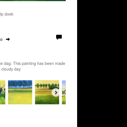
 Op doek
to
lkte dag. This painting has been made
a cloudy day