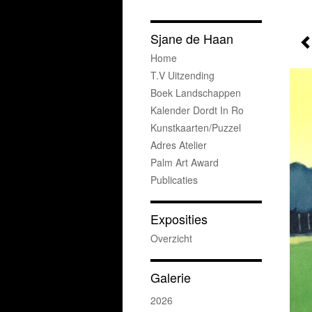
Sjane de Haan
Home
T.v Uitzending
Boek Landschappen
Kalender Dordt In Ro
Kunstkaarten/puzzel
Adres Atelier
Palm Art Award
Publicaties
Exposities
Overzicht
Galerie
2026