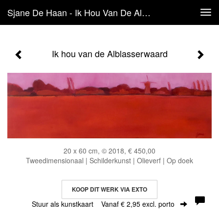
Sjane De Haan - Ik Hou Van De Alblasserwaard
Tog
navi
Ik hou van de Alblasserwaard
20 x 60 cm, © 2018, € 450,00
Tweedimensionaal | Schilderkunst | Olieverf | Op doek
KOOP DIT WERK VIA EXTO
Stuur als kunstkaart
Vanaf € 2,95 excl. porto