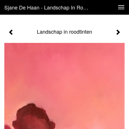
Sjane De Haan - Landschap In Roodtinten
Tog
navi
Landschap in roodtinten