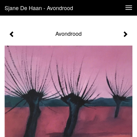
Sjane De Haan - Avondrood
Tog
navi
Avondrood