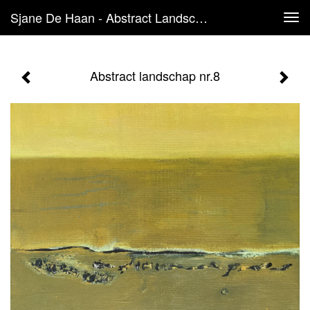
Sjane De Haan - Abstract Landschap Nr.8
Tog
navi
Abstract landschap nr.8