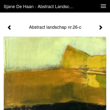
Sjane De Haan - Abstract Landschap Nr.26-C
Tog
navi
Abstract landschap nr.26-c