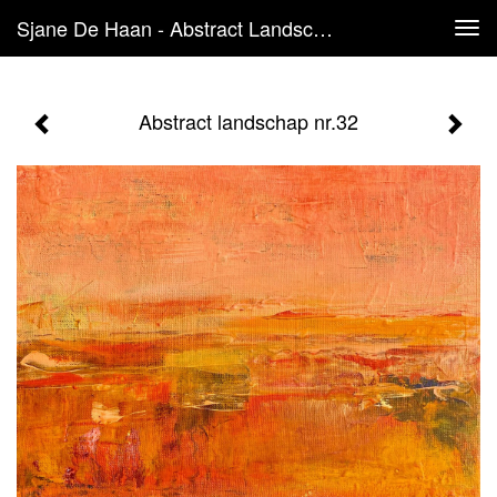
Sjane De Haan - Abstract Landschap Nr.32
Tog
navi
Abstract landschap nr.32