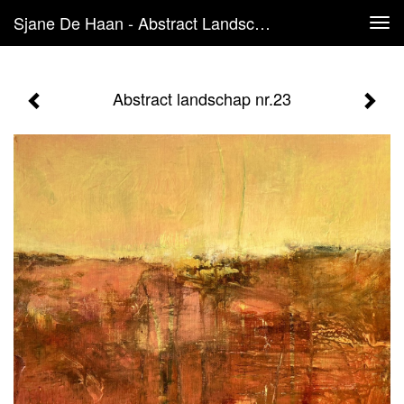
Sjane De Haan - Abstract Landschap Nr.23
Tog
navi
Abstract landschap nr.23