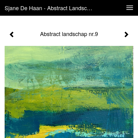
Sjane De Haan - Abstract Landschap Nr.9
Tog
navi
Abstract landschap nr.9