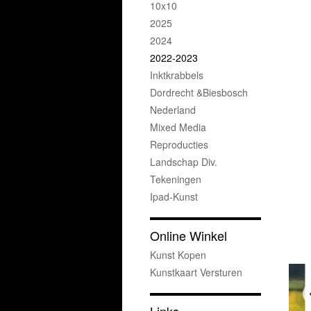
10x10
2025
2024
2022-2023
Inktkrabbels
Dordrecht &Biesbosch
Nederland
Mixed Media
Reproducties
Landschap Div.
Tekeningen
Ipad-Kunst
Online Winkel
Kunst Kopen
Kunstkaart Versturen