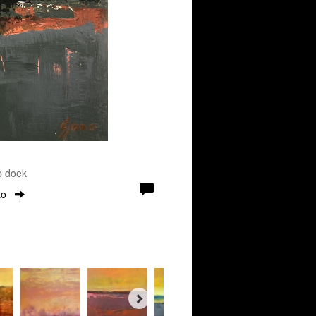
p doek
to