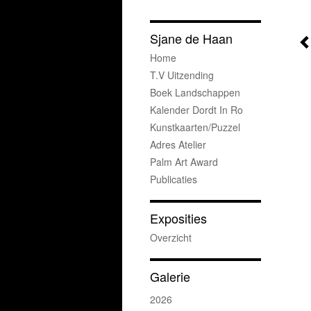
Sjane de Haan
Home
T.v Uitzending
Boek Landschappen
Kalender Dordt In Ro
Kunstkaarten/puzzel
Adres Atelier
Palm Art Award
Publicaties
Exposities
Overzicht
Galerie
2026