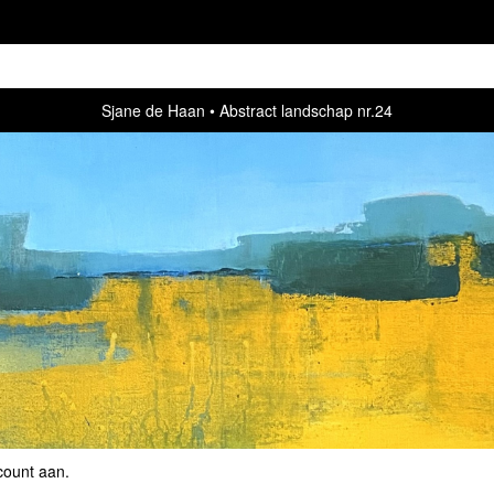
Sjane de Haan
Abstract landschap nr.24
count aan
.