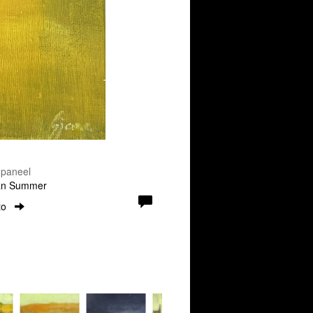
 paneel
ian Summer
to