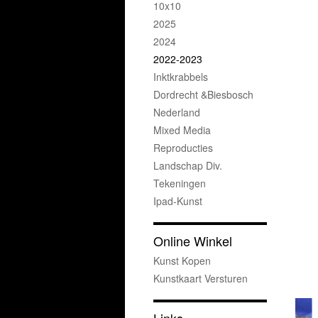
10x10
2025
2024
2022-2023
Inktkrabbels
Dordrecht &Biesbosch
Nederland
Mixed Media
Reproducties
Landschap Div.
Tekeningen
Ipad-Kunst
Online Winkel
Kunst Kopen
Kunstkaart Versturen