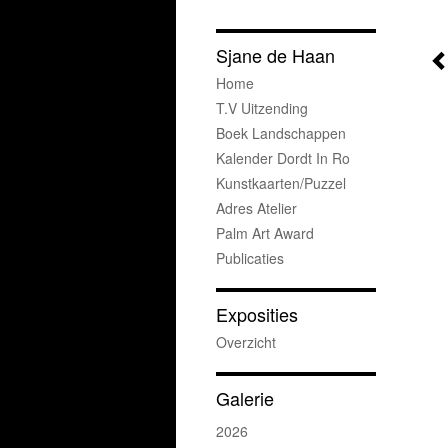
Sjane de Haan
Home
T.v Uitzending
Boek Landschappen
Kalender Dordt In Ro
Kunstkaarten/puzzel
Adres Atelier
Palm Art Award
Publicaties
Exposities
Overzicht
Galerie
2026