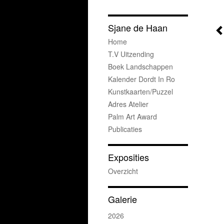
Sjane de Haan
Home
T.v Uitzending
Boek Landschappen
Kalender Dordt In Ro
Kunstkaarten/puzzel
Adres Atelier
Palm Art Award
Publicaties
Exposities
Overzicht
Galerie
2026