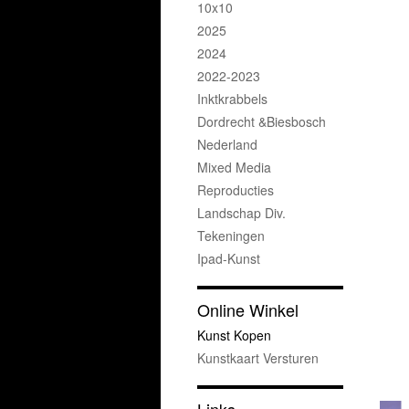
10x10
2025
2024
2022-2023
Inktkrabbels
Dordrecht &Biesbosch
Nederland
Mixed Media
Reproducties
Landschap Div.
Tekeningen
Ipad-Kunst
Online Winkel
Kunst Kopen
Kunstkaart Versturen