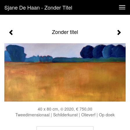
Sjane De Haan - Zonder Titel
Tog
navi
Zonder titel
40 x 80 cm, © 2020, € 750,00
Tweedimensionaal | Schilderkunst | Olieverf | Op doek