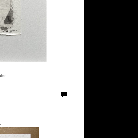
ier
.