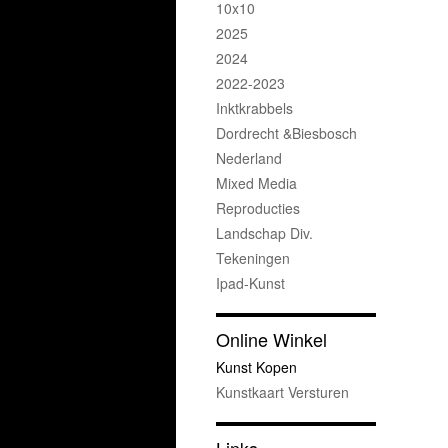
10x10
2025
2024
2022-2023
Inktkrabbels
Dordrecht &Biesbosch
Nederland
Mixed Media
Reproducties
Landschap Div.
Tekeningen
Ipad-Kunst
Online Winkel
Kunst Kopen
Kunstkaart Versturen