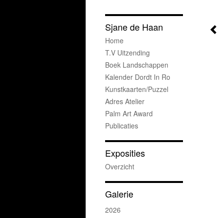
Sjane de Haan
Home
T.v Uitzending
Boek Landschappen
Kalender Dordt In Ro
Kunstkaarten/puzzel
Adres Atelier
Palm Art Award
Publicaties
Exposities
Overzicht
Galerie
2026